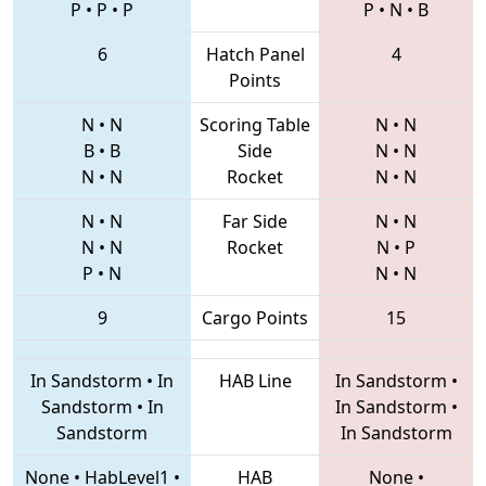
P
•
P
•
P
P
•
N
•
B
6
Hatch Panel
4
Points
N
•
N
Scoring Table
N
•
N
B
•
B
Side
N
•
N
N
•
N
Rocket
N
•
N
N
•
N
Far Side
N
•
N
N
•
N
Rocket
N
•
P
P
•
N
N
•
N
9
Cargo Points
15
In Sandstorm
•
In
HAB Line
In Sandstorm
•
Sandstorm
•
In
In Sandstorm
•
Sandstorm
In Sandstorm
None
•
HabLevel1
•
HAB
None
•