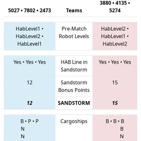
3880 • 4135 •
5027 • 7802 • 2473
Teams
5274
HabLevel1
•
Pre-Match
HabLevel2
•
HabLevel2
•
Robot Levels
HabLevel1
•
HabLevel1
HabLevel2
Yes
•
Yes
•
Yes
HAB Line in
Yes
•
Yes
•
Yes
Sandstorm
12
Sandstorm
15
Bonus Points
12
SANDSTORM
15
B
•
P
•
P
Cargoships
B
•
B
•
B
N
B
N
N