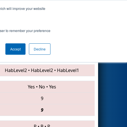
hich will improve your website
Search
rowser to remember your preference
Accept
Decline
4682 • 4180 • 4915
HabLevel2
•
HabLevel2
•
HabLevel1
Yes
•
No
•
Yes
9
9
P
•
B
•
P