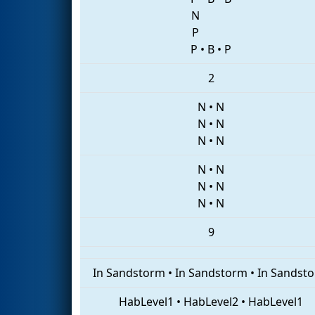
N
P
P
•
B
•
P
2
N
•
N
N
•
N
N
•
N
N
•
N
N
•
N
N
•
N
9
In Sandstorm
•
In Sandstorm
•
In Sandst
HabLevel1
•
HabLevel2
•
HabLevel1