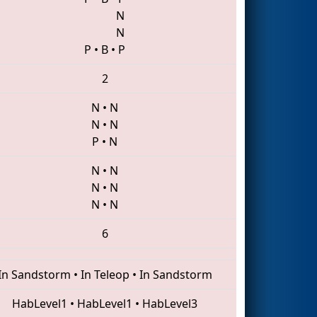
N
N
P
•
B
•
P
2
N
•
N
N
•
N
P
•
N
N
•
N
N
•
N
N
•
N
6
In Sandstorm
•
In Teleop
•
In Sandstorm
HabLevel1
•
HabLevel1
•
HabLevel3